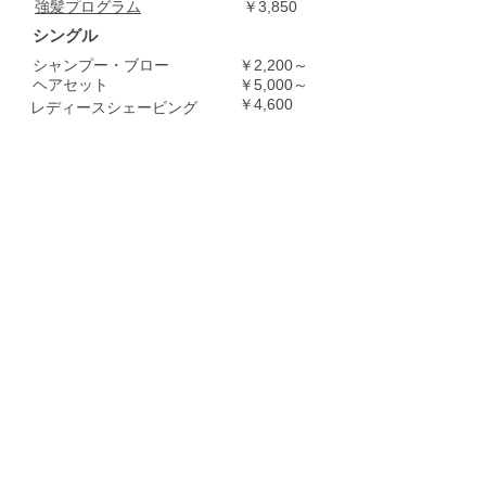
​強髪プログラム
￥3,850
シングル
​シャンプー・ブロー
￥2,200～
​ヘアセット
￥5,000～
￥4,600
​レディースシェービング
​※表記は税込価格です。
​※カラー・パーマ・頭皮ケアメニューは
カット・シャンプー料金別です。
住所
〒338-0001
さいたま市中央区上落合4-3-6